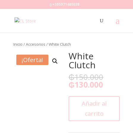
+595971480038
Inicio
/
Accesorios
/ White Clutch
White
¡Oferta!
Clutch
₲
150.000
₲
130.000
White
Añadir al
Clutch
carrito
cantidad