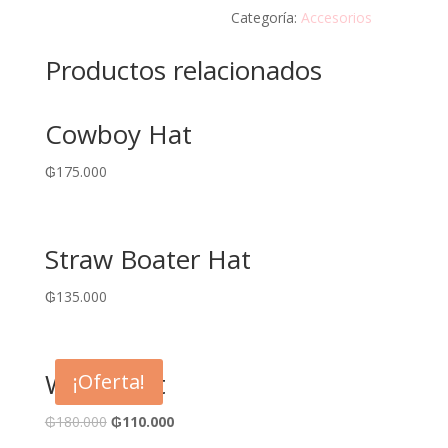
Categoría:
Accesorios
Productos relacionados
Cowboy Hat
₲
175.000
Straw Boater Hat
₲
135.000
White Hat
¡Oferta!
₲
180.000
₲
110.000