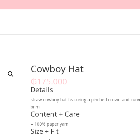
Cowboy Hat
₲
175.000
Details
straw cowboy hat featuring a pinched crown and curv
brim.
Content + Care
– 100% paper yarn
Size + Fit