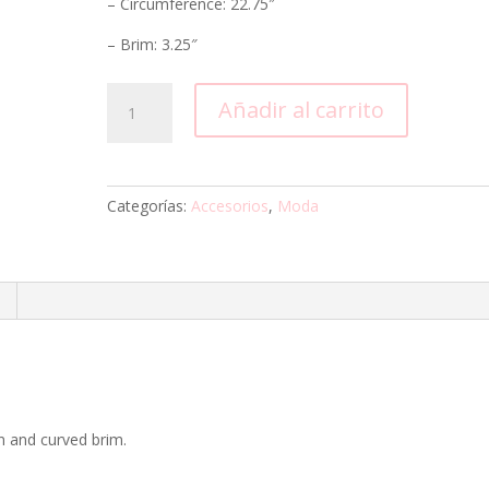
– Circumference: 22.75″
– Brim: 3.25″
Cowboy
Añadir al carrito
Hat
cantidad
Categorías:
Accesorios
,
Moda
n and curved brim.