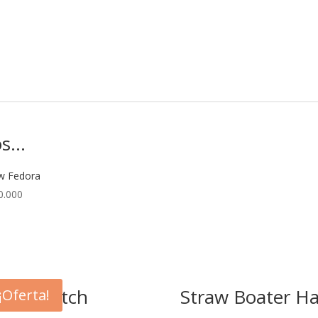
os…
w Fedora
0.000
ripe Clutch
Straw Boater Ha
¡Oferta!