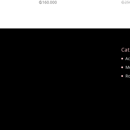
₲
160.000
₲
25
Cat
Ac
M
R