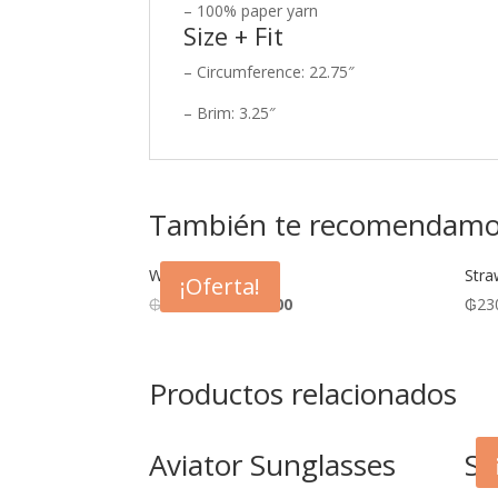
– 100% paper yarn
Size + Fit
– Circumference: 22.75″
– Brim: 3.25″
También te recomendam
White Hat
Stra
¡Oferta!
₲
180.000
₲
110.000
₲
23
Productos relacionados
Aviator Sunglasses
St