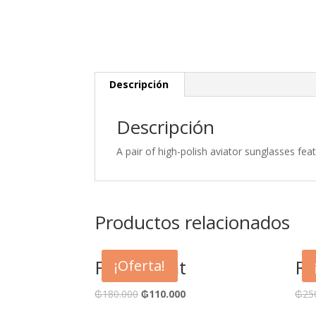
Descripción
Descripción
A pair of high-polish aviator sunglasses fea
Productos relacionados
Flower Hat
Re
¡Oferta!
₲
180.000
₲
110.000
₲
25