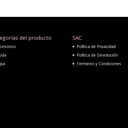
egorías del producto
SAC
cesorios
Política de Privacidad
oda
Política de Devolución
opa
Terminos y Condiciones