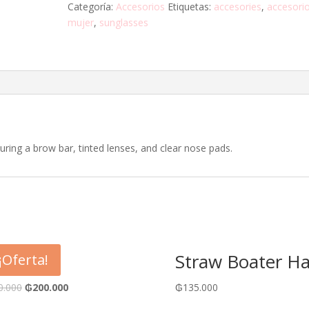
Categoría:
Accesorios
Etiquetas:
accesories
,
accesori
mujer
,
sunglasses
turing a brow bar, tinted lenses, and clear nose pads.
d Tote
Straw Boater Ha
¡Oferta!
0.000
₲
200.000
₲
135.000